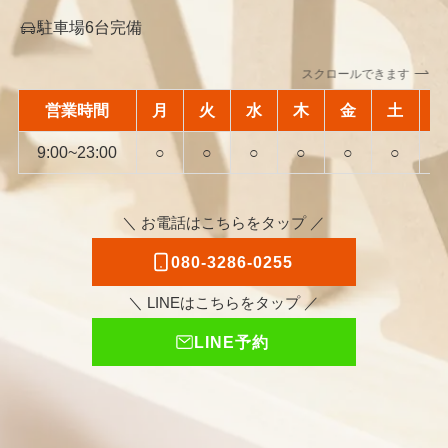
駐車場6台完備
スクロールできます
営業時間
月
火
水
木
金
土
9:00~23:00
○
○
○
○
○
○
＼ お電話はこちらをタップ ／
080-3286-0255
＼ LINEはこちらをタップ ／
LINE予約