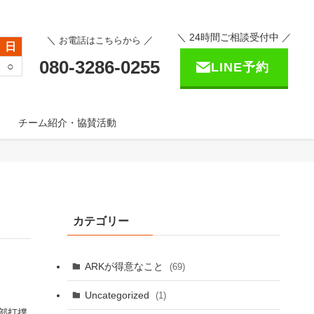
＼ 24時間ご相談受付中 ／
＼
／
お電話はこちらから
日
080-3286-0255
○
LINE予約
チーム紹介・協賛活動
カテゴリー
ARKが得意なこと
(69)
Uncategorized
(1)
部打撲