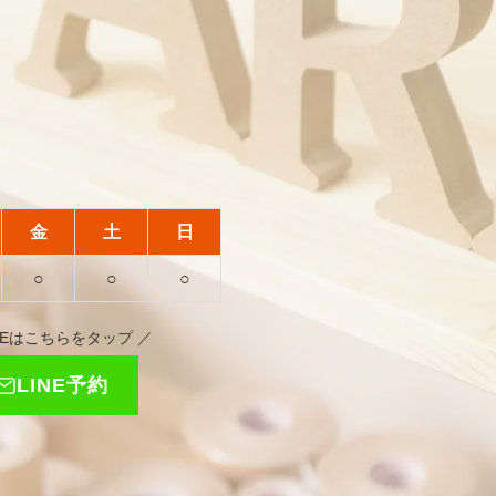
金
土
日
○
○
○
INEはこちらをタップ ／
LINE予約