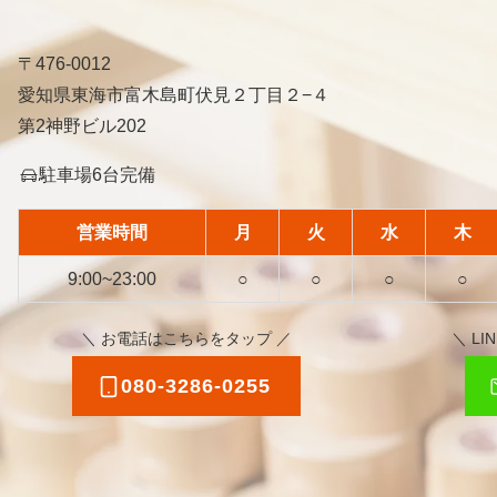
〒476-0012
愛知県東海市富木島町伏見２丁目２−４
第2神野ビル202
駐車場6台完備
営業時間
月
火
水
木
9:00~23:00
○
○
○
○
＼ お電話はこちらをタップ ／
＼ L
080-3286-0255