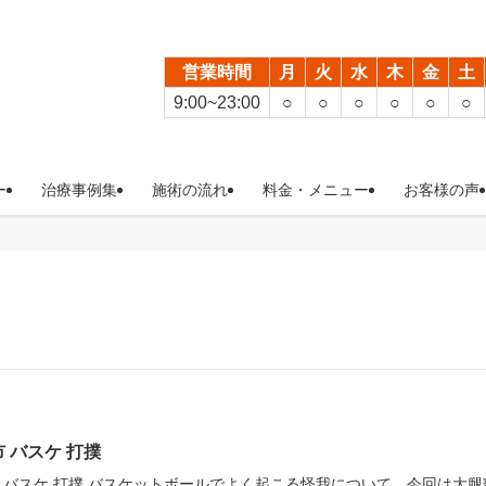
営業時間
月
火
水
木
金
土
9:00~23:00
○
○
○
○
○
○
ー
治療事例集
施術の流れ
料金・メニュー
お客様の声
 バスケ 打撲
 バスケ 打撲 バスケットボールでよく起こる怪我について、今回は大腿