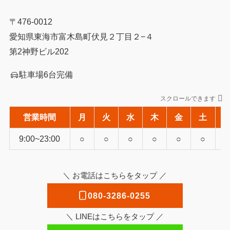
〒476-0012
愛知県東海市富木島町伏見２丁目２−４
第2神野ビル202
駐車場6台完備
スクロールできます
営業時間
月
火
水
木
金
土
9:00~23:00
○
○
○
○
○
○
＼ お電話はこちらをタップ ／
080-3286-0255
＼ LINEはこちらをタップ ／