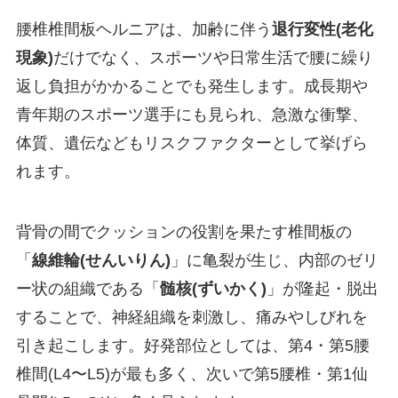
腰椎椎間板ヘルニアは、加齢に伴う
退行変性(老化
現象)
だけでなく、スポーツや日常生活で腰に繰り
返し負担がかかることでも発生します。成長期や
青年期のスポーツ選手にも見られ、急激な衝撃、
体質、遺伝などもリスクファクターとして挙げら
れます。
背骨の間でクッションの役割を果たす椎間板の
「
線維輪(せんいりん)
」に亀裂が生じ、内部のゼリ
ー状の組織である「
髄核(ずいかく)
」が隆起・脱出
することで、神経組織を刺激し、痛みやしびれを
引き起こします。好発部位としては、第4・第5腰
椎間(L4〜L5)が最も多く、次いで第5腰椎・第1仙