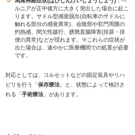
馬尾神経症状(ばびしんけいしょうじょう)
：ヘ
ルニアが正中後方に大きく突出した場合に起こ
ります。サドル型感覚脱出(自転車のサドルに
触れる部分の感覚異常)、会陰部や肛門周囲の
灼熱感、間欠性跛行、膀胱直腸障害(排尿・排
便の異常)などが現れます。※これらの症状が
出た場合は、速やかに医療機関での処置が必要
です。
対応としては、コルセットなどの固定装具やリハ
ビリを行う「
保存療法
」と、状態によって検討さ
れる「
手術療法
」があります。