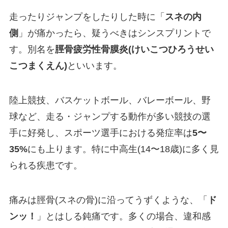
走ったりジャンプをしたりした時に「
スネの内
側
」が痛かったら、疑うべきはシンスプリントで
す。別名を
脛骨疲労性骨膜炎(けいこつひろうせい
こつまくえん)
といいます。
陸上競技、バスケットボール、バレーボール、野
球など、走る・ジャンプする動作が多い競技の選
手に好発し、スポーツ選手における発症率は
5〜
35%
にも上ります。特に中高生(14〜18歳)に多く見
られる疾患です。
痛みは脛骨(スネの骨)に沿ってうずくような、「
ド
ンッ！
」とはしる鈍痛です。多くの場合、違和感