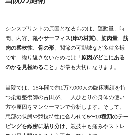
当院の施術
シンスプリントの原因となるものは、運動量、時
間、内容、靴や
サーフィス(床の材質)
、
筋肉量
、
筋
肉の柔軟性
、
骨の形
、関節の可動域など多種多様
です。繰り返さないためには「
原因がどこにある
のかを見極めること
」が最も大切になります。
当院では、15年間で約1万7,000人の臨床実績を持
つ柔道整復師の古田が、一人ひとりの身体の使い
方や原因をマンツーマンで分析します。そして、
患部の状態や競技特性に合わせて
5〜10種類のテー
ピングを緻密に貼り分け
、競技中も痛みやストレ