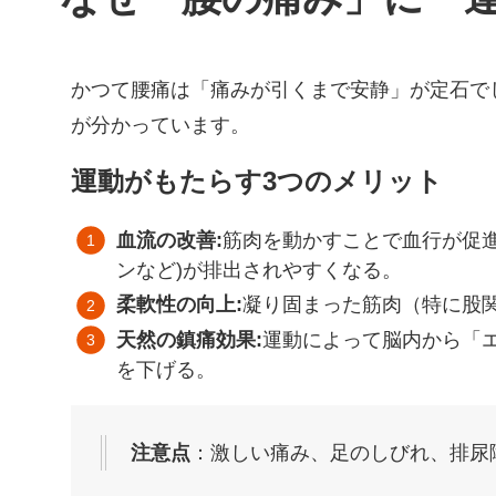
かつて腰痛は「痛みが引くまで安静」が定石で
が分かっています。
運動がもたらす3つのメリット
血流の改善:
筋肉を動かすことで血行が促
ンなど)が排出されやすくなる。
柔軟性の向上:
凝り固まった筋肉（特に股
天然の鎮痛効果:
運動によって脳内から「
を下げる。
注意点
：激しい痛み、足のしびれ、排尿