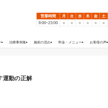
営業時間
月
火
水
木
金
土
9:00~23:00
○
○
○
○
○
○
ー
治療事例集
施術の流れ
料金・メニュー
お客様の声
す運動の正解