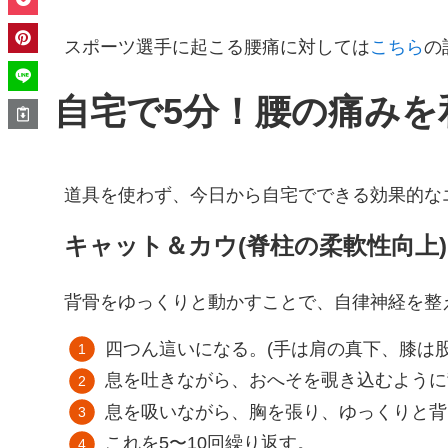
スポーツ選手に起こる腰痛に対しては
こちら
の
自宅で5分！腰の痛みを
道具を使わず、今日から自宅でできる効果的な
キャット＆カウ(脊柱の柔軟性向上)
背骨をゆっくりと動かすことで、自律神経を整
四つん這いになる。(手は肩の真下、膝は股
息を吐きながら、おへそを覗き込むように
息を吸いながら、胸を張り、ゆっくりと背
これを5〜10回繰り返す。