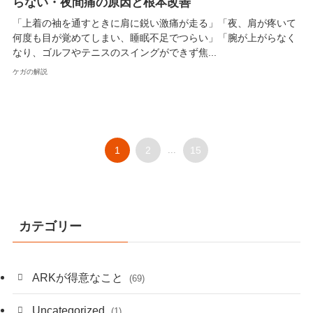
らない・夜間痛の原因と根本改善
「上着の袖を通すときに肩に鋭い激痛が走る」「夜、肩が疼いて
何度も目が覚めてしまい、睡眠不足でつらい」「腕が上がらなく
なり、ゴルフやテニスのスイングができず焦...
ケガの解説
1
2
...
15
カテゴリー
ARKが得意なこと
(69)
Uncategorized
(1)