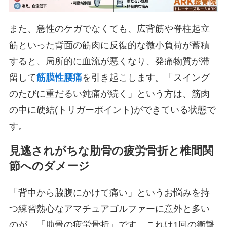
また、急性のケガでなくても、広背筋や脊柱起立
筋といった背面の筋肉に反復的な微小負荷が蓄積
すると、局所的に血流が悪くなり、発痛物質が滞
留して
筋膜性腰痛
を引き起こします。「スイング
のたびに重だるい鈍痛が続く」という方は、筋肉
の中に硬結(トリガーポイント)ができている状態で
す。
見逃されがちな肋骨の疲労骨折と椎間関
節へのダメージ
「背中から脇腹にかけて痛い」というお悩みを持
つ練習熱心なアマチュアゴルファーに意外と多い
のが、「肋骨の疲労骨折」です。これは1回の衝撃