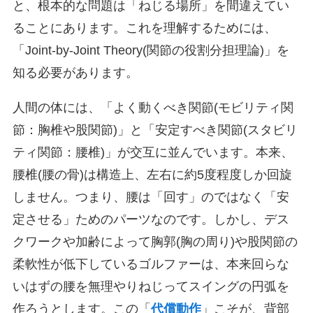
と、根本的な問題は「ねじる場所」を間違えてい
ることにあります。これを理解するためには、
「Joint-by-Joint Theory(関節の役割分担理論)」を
知る必要があります。
人間の体には、「よく動くべき関節(モビリティ関
節：胸椎や股関節)」と「安定すべき関節(スタビリ
ティ関節：腰椎)」が交互に並んでいます。本来、
腰椎(腰の骨)は構造上、左右に約5度程度しか回旋
しません。つまり、腰は「回す」のではなく「安
定させる」ためのパーツなのです。しかし、デス
クワークや加齢によって胸郭(胸の周り)や股関節の
柔軟性が低下しているゴルファーは、本来回らな
いはずの腰を無理やりねじってスイングの円弧を
作ろうとします。この「
代償動作
」こそが、背部