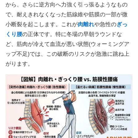
から、さらに逆方向へ力強く引っ張るようなもの
で、耐えきれなくなった筋線維や筋膜の一部が微
小断裂を起こします。これが
肉離れ
や急性の
ぎっ
くり腰
の正体です。特に冬場の早朝ラウンドな
ど、筋肉が冷えて血流が悪い状態(ウォーミングア
ップ不足)では、この破断のリスクが急激に跳ね上
がります。