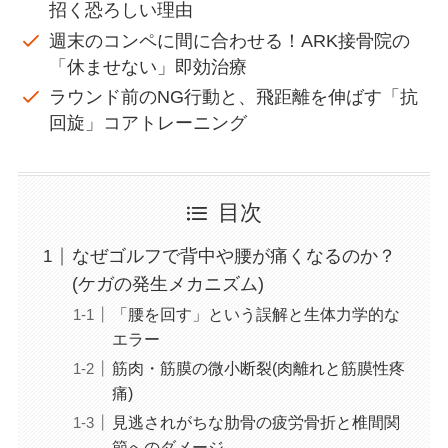
招く恐ろしい理由
週末のコンペに間に合わせる！ARK接骨院の
「休ませない」即効治療
ラウンド前のNG行動と、飛距離を伸ばす「抗
回旋」コアトレーニング
目次
なぜゴルフで背中や腰が痛くなるのか？
(ケガの発生メカニズム)
「腰を回す」という誤解と生体力学的な
エラー
筋肉・筋膜の微小断裂(肉離れと筋膜性疼
痛)
見逃されがちな肋骨の疲労骨折と椎間関
節へのダメージ