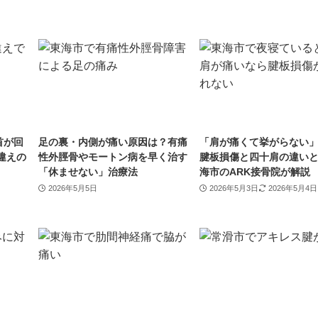
首が回
足の裏・内側が痛い原因は？有痛
「肩が痛くて挙がらない
違えの
性外脛骨やモートン病を早く治す
腱板損傷と四十肩の違い
「休ませない」治療法
海市のARK接骨院が解説
2026年5月5日
2026年5月3日
2026年5月4日