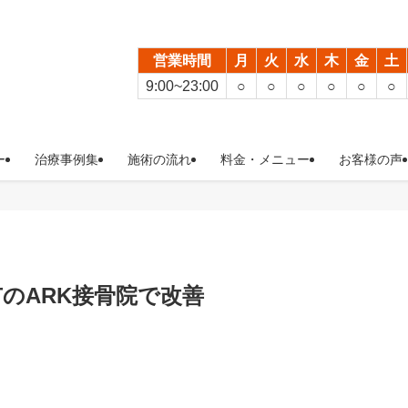
営業時間
月
火
水
木
金
土
9:00~23:00
○
○
○
○
○
○
ー
治療事例集
施術の流れ
料金・メニュー
お客様の声
のARK接骨院で改善