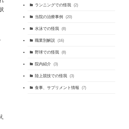
れ
ランニングでの怪我
(2)
状
当院の治療事例
(20)
水泳での怪我
(8)
。
職業別解説
(16)
野球での怪我
(8)
院内紹介
(3)
陸上競技での怪我
(3)
食事、サプリメント情報
(7)
え