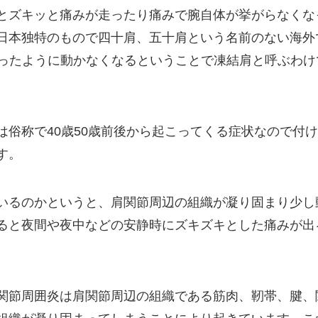
とズキッと痛みが走ったり痛みで腕自体が挙がらなくな
日本独特のもので四十肩、五十肩という名前のない海外
います。凍ったように動かなくなるということで凍結肩と呼ぶわけ
俗称で40歳50歳前後から起こってくる症状なので付
す。
いるのかというと、肩関節周辺の組織が凝り固まり少し
ると夜間や夜中などの安静時にズキズキとした痛みが出
関節周囲炎は肩関節周辺の組織である筋肉、靭帯、腱、