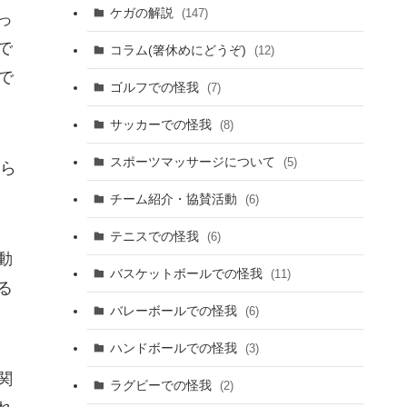
ケガの解説
(147)
っ
で
コラム(箸休めにどうぞ)
(12)
で
ゴルフでの怪我
(7)
サッカーでの怪我
(8)
スポーツマッサージについて
(5)
けら
チーム紹介・協賛活動
(6)
テニスでの怪我
(6)
動
バスケットボールでの怪我
(11)
る
バレーボールでの怪我
(6)
ハンドボールでの怪我
(3)
関
ラグビーでの怪我
(2)