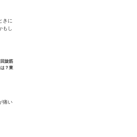
」回旋筋
とは？東