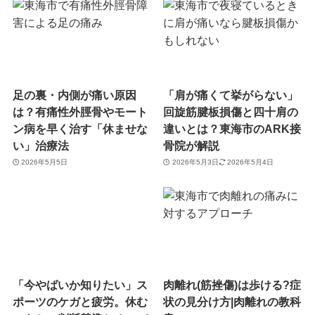
足の裏・内側が痛い原因
「肩が痛くて挙がらない」
は？有痛性外脛骨やモート
回旋筋腱板損傷と四十肩の
ン病を早く治す「休ませな
違いとは？東海市のARK接
い」治療法
骨院が解説
2026年5月5日
2026年5月3日
2026年5月4日
「今やばいか知りたい」ス
肉離れ(筋挫傷)は歩ける?症
ポーツのケガと疲労。休む
状の見分け方|肉離れの教科