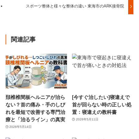
スポーツ整体と様々な整体の違い 東海市のARK接骨院
関連記事
頚椎椎間板ヘルニアが治ら
[今すぐ治したい]寝違えで
ない？首の痛み・手のしび
首が回らない時の正しい処
れを最短で改善する専門治
置：寝違えの教科書
療と「治るライン」の真実
2026年5月11日
2026年5月14日