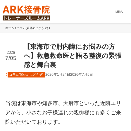
MENU
ホーム
コラム(箸休めにどうぞ)
【東海市で肘内障にお悩みの方
2026
へ】救急救命医と語る整復の緊張
7/05
感と舞台裏
2026年1月24日
2026年7月5日
コラム(箸休めにどうぞ)
当院は東海市や知多市、大府市といった近隣エリ
アから、小さなお子様連れの親御様にも多くご来
院いただいております。