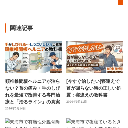
関連記事
頚椎椎間板ヘルニアが治ら
[今すぐ治したい]寝違えで
ない？首の痛み・手のしび
首が回らない時の正しい処
れを最短で改善する専門治
置：寝違えの教科書
療と「治るライン」の真実
2026年5月11日
2026年5月14日