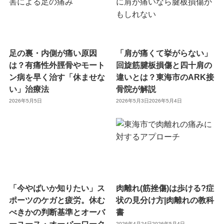
足の裏・内側が痛い原因
「肩が痛くて挙がらない」
は？有痛性外脛骨やモート
回旋筋腱板損傷と四十肩の
ン病を早く治す「休ませな
違いとは？東海市のARK接
い」治療法
骨院が解説
2026年5月5日
2026年5月3日
2026年5月4日
「今やばいか知りたい」ス
肉離れ(筋挫傷)は歩ける?症
ポーツのケガと疲労。休む
状の見分け方|肉離れの教科
べきかの判断基準とオーバ
書
ーユース・オーバーワーク
2026年4月24日
2026年5月4日