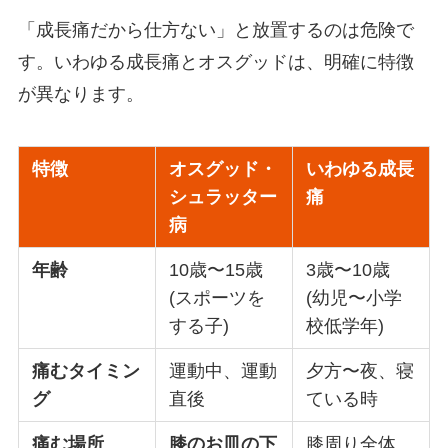
「成長痛だから仕方ない」と放置するのは危険で
す。いわゆる成長痛とオスグッドは、明確に特徴
が異なります。
特徴
オスグッド・
いわゆる成長
シュラッター
痛
病
年齢
10歳〜15歳
3歳〜10歳
(スポーツを
(幼児〜小学
する子)
校低学年)
痛むタイミン
運動中、運動
夕方〜夜、寝
グ
直後
ている時
痛む場所
膝のお皿の下
膝周り全体、