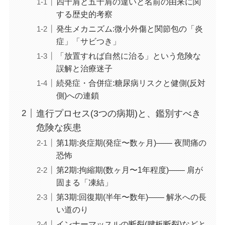
四十肩と五十肩の違いと名前の由来に関
する歴史的考察
発生メカニズム:微小外傷と関節包の「炎
症」「サビつき」
「放置すれば自然に治る」という危険な
誤解と治療迷子
続発症・合併症:糖尿病リスクと健側(反対
側)への連鎖
進行プロセス(3つの病期)と、鑑別すべき
危険な疾患
第1期:炎症期(発症〜数ヶ月)―― 夜間痛の
恐怖
第2期:拘縮期(数ヶ月〜1年程度)―― 肩が
固まる「凍結」
第3期:回復期(半年〜数年)―― 解氷への長
い道のり
インナーマッスルの断裂(腱板断裂)などと