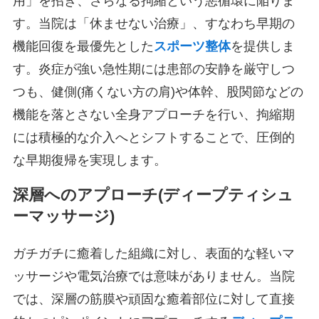
用」を招き、さらなる拘縮という悪循環に陥りま
す。当院は「休ませない治療」、すなわち早期の
機能回復を最優先とした
スポーツ整体
を提供しま
す。炎症が強い急性期には患部の安静を厳守しつ
つも、健側(痛くない方の肩)や体幹、股関節などの
機能を落とさない全身アプローチを行い、拘縮期
には積極的な介入へとシフトすることで、圧倒的
な早期復帰を実現します。
深層へのアプローチ(ディープティシュ
ーマッサージ)
ガチガチに癒着した組織に対し、表面的な軽いマ
ッサージや電気治療では意味がありません。当院
では、深層の筋膜や頑固な癒着部位に対して直接