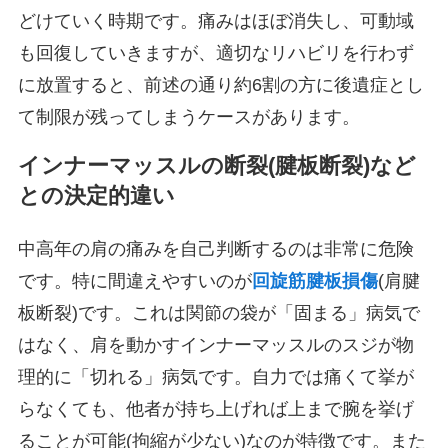
どけていく時期です。痛みはほぼ消失し、可動域
も回復していきますが、適切なリハビリを行わず
に放置すると、前述の通り約6割の方に後遺症とし
て制限が残ってしまうケースがあります。
インナーマッスルの断裂(腱板断裂)など
との決定的違い
中高年の肩の痛みを自己判断するのは非常に危険
です。特に間違えやすいのが
回旋筋腱板損傷
(肩腱
板断裂)です。これは関節の袋が「固まる」病気で
はなく、肩を動かすインナーマッスルのスジが物
理的に「切れる」病気です。自力では痛くて挙が
らなくても、他者が持ち上げれば上まで腕を挙げ
ることが可能(拘縮が少ない)なのが特徴です。また