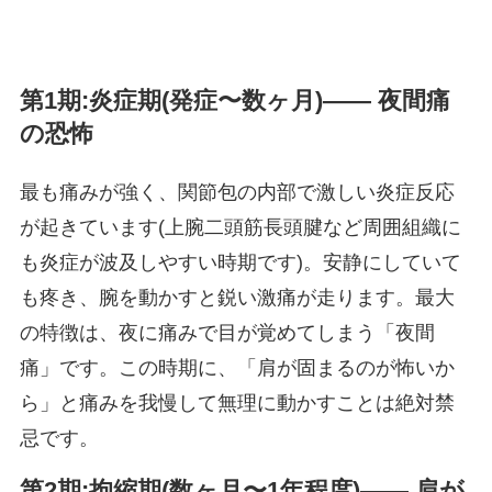
第1期:炎症期(発症〜数ヶ月)―― 夜間痛
の恐怖
最も痛みが強く、関節包の内部で激しい炎症反応
が起きています(上腕二頭筋長頭腱など周囲組織に
も炎症が波及しやすい時期です)。安静にしていて
も疼き、腕を動かすと鋭い激痛が走ります。最大
の特徴は、夜に痛みで目が覚めてしまう「夜間
痛」です。この時期に、「肩が固まるのが怖いか
ら」と痛みを我慢して無理に動かすことは絶対禁
忌です。
第2期:拘縮期(数ヶ月〜1年程度)―― 肩が