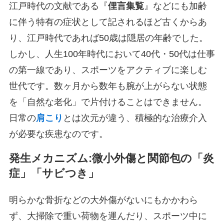
江戸時代の文献である『
俚言集覧
』などにも加齢
に伴う特有の症状として記されるほど古くからあ
り、江戸時代であれば50歳は隠居の年齢でした。
しかし、人生100年時代において40代・50代は仕事
の第一線であり、スポーツをアクティブに楽しむ
世代です。数ヶ月から数年も腕が上がらない状態
を「自然な老化」で片付けることはできません。
日常の
肩こり
とは次元が違う、積極的な治療介入
が必要な疾患なのです。
発生メカニズム:微小外傷と関節包の「炎
症」「サビつき」
明らかな骨折などの大外傷がないにもかかわら
ず、大掃除で重い荷物を運んだり、スポーツ中に