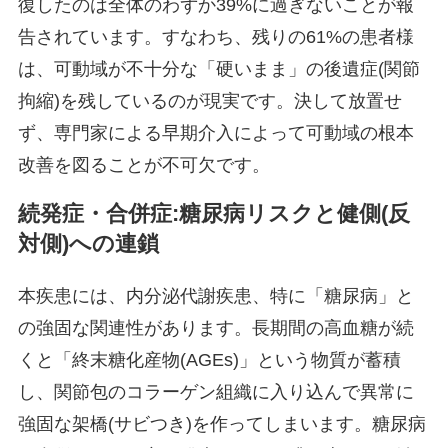
復したのは全体のわずか39%に過ぎないことが報
告されています。すなわち、残りの61%の患者様
は、可動域が不十分な「硬いまま」の後遺症(関節
拘縮)を残しているのが現実です。決して放置せ
ず、専門家による早期介入によって可動域の根本
改善を図ることが不可欠です。
続発症・合併症:糖尿病リスクと健側(反
対側)への連鎖
本疾患には、内分泌代謝疾患、特に「糖尿病」と
の強固な関連性があります。長期間の高血糖が続
くと「終末糖化産物(AGEs)」という物質が蓄積
し、関節包のコラーゲン組織に入り込んで異常に
強固な架橋(サビつき)を作ってしまいます。糖尿病