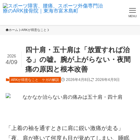
MENU
ホーム
ARKが得意なこと
四十肩・五十肩は「放置すれば治
2026
る」の嘘。腕が上がらない・夜間
4/09
痛の原因と根本改善
2026年4月8日
2026年4月9日
ARKが得意なこと
ケガの解説
「上着の袖を通すときに肩に鋭い激痛が走る」
「夜、肩が疼いて何度も目が覚めてしまい、睡眠