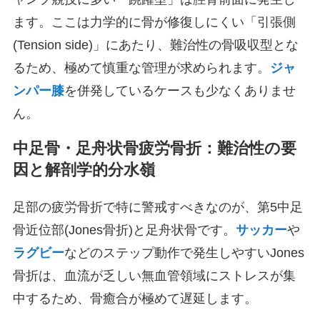
ます。ここは力学的に骨が修復しにくい「引張側
(Tension side)」にあたり、難治性の骨吸収型とな
るため、極めて慎重な管理が求められます。
ジャ
ンパー膝
を併発しているケースも少なくありませ
ん。
中足骨・足舟状骨疲労骨折：難治性の要
因と解剖学的分水嶺
足部の疲労骨折で特に警戒すべきなのが、第5中足
骨近位部(Jones骨折)と足舟状骨です。
サッカー
や
ラグビー
などのステップ動作で発生しやすいJones
骨折は、血流が乏しい無血管領域にストレスが集
中するため、骨癒合が極めて遅延します。