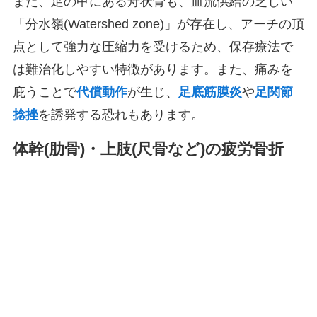
また、足の甲にある舟状骨も、血流供給の乏しい
「分水嶺(Watershed zone)」が存在し、アーチの頂
点として強力な圧縮力を受けるため、保存療法で
は難治化しやすい特徴があります。また、痛みを
庇うことで
代償動作
が生じ、
足底筋膜炎
や
足関節
捻挫
を誘発する恐れもあります。
体幹(肋骨)・上肢(尺骨など)の疲労骨折