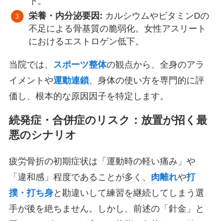
下。
栄養・内分泌要因:
カルシウムやビタミンDの
不足による骨基質の脆弱化。女性アスリート
におけるエストロゲン低下。
当院では、
スポーツ整体
の観点から、全身のアラ
イメントや
運動連鎖
、身体の使い方を専門的に評
価し、根本的な原因因子を特定します。
続発症・合併症のリスク：放置が招く最
悪のシナリオ
疲労骨折の初期症状は「運動時の軽い痛み」や
「違和感」程度であることが多く、
肉離れ
や
打
撲・打ち身
と勘違いして練習を継続してしまう選
手が後を絶ちません。しかし、前述の「針金」と