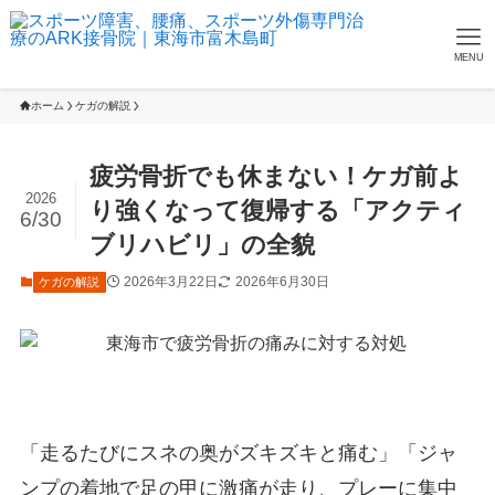
MENU
ホーム
ケガの解説
疲労骨折でも休まない！ケガ前よ
2026
り強くなって復帰する「アクティ
6/30
ブリハビリ」の全貌
2026年3月22日
2026年6月30日
ケガの解説
「走るたびにスネの奥がズキズキと痛む」「ジャ
ンプの着地で足の甲に激痛が走り、プレーに集中