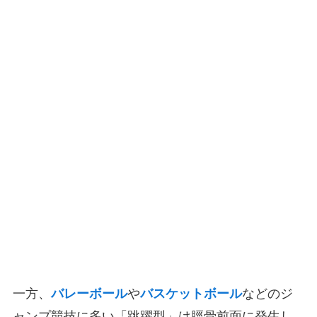
一方、
バレーボール
や
バスケットボール
などのジ
ャンプ競技に多い「跳躍型」は脛骨前面に発生し