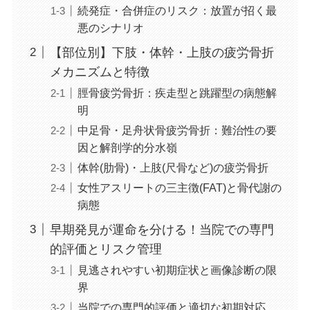
続発症・合併症のリスク：放置が招く最
悪のシナリオ
【部位別】下肢・体幹・上肢の疲労骨折
メカニズムと特徴
脛骨疲労骨折：疾走型と跳躍型の病態解
明
中足骨・足舟状骨疲労骨折：難治性の要
因と解剖学的分水嶺
体幹(肋骨)・上肢(尺骨など)の疲労骨折
女性アスリートの三主徴(FAT)と骨代謝の
病態
早期発見が運命を分ける！当院での専門
的評価とリスク管理
見逃されやすい初期症状と画像診断の限
界
当院での専門的評価と適切な初期対応