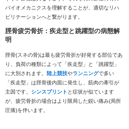
バイオメカニクスを理解することが、適切なリハ
ビリテーションへと繋がります。
脛骨疲労骨折：疾走型と跳躍型の病態解
明
脛骨(スネの骨)は最も疲労骨折が好発する部位であ
り、負荷の種類によって「疾走型」と「跳躍型」
に大別されます。
陸上競技
や
ランニング
で多い
「疾走型」は脛骨後内面に発生し、筋肉の牽引が
主因です。
シンスプリント
と症状が似ています
が、疲労骨折の場合はより限局した鋭い痛み(局所
圧痛)を伴います。