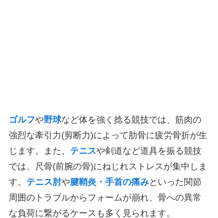
ゴルフ
や
野球
など体を強く捻る競技では、筋肉の
強烈な牽引力(剪断力)によって肋骨に疲労骨折が生
じます。また、
テニス
や剣道など道具を振る競技
では、尺骨(前腕の骨)にねじれストレスが集中しま
す。
テニス肘
や
腱鞘炎・手首の痛み
といった関節
周囲のトラブルからフォームが崩れ、骨への異常
な負荷に繋がるケースも多く見られます。