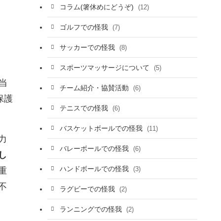
コラム(箸休めにどうぞ)
(12)
ゴルフでの怪我
(7)
サッカーでの怪我
(8)
スポーツマッサージについて
(5)
当
チーム紹介・協賛活動
(6)
保護
テニスでの怪我
(6)
バスケットボールでの怪我
(11)
力
バレーボールでの怪我
(6)
し
ハンドボールでの怪我
(3)
重
不
ラグビーでの怪我
(2)
ランニングでの怪我
(2)