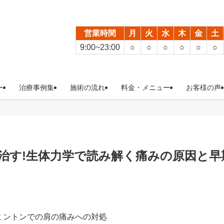
営業時間
月
火
水
木
金
土
9:00~23:00
○
○
○
○
○
○
ー
治療事例集
施術の流れ
料金・メニュー
お客様の声
治す!生体力学で読み解く痛みの原因と早