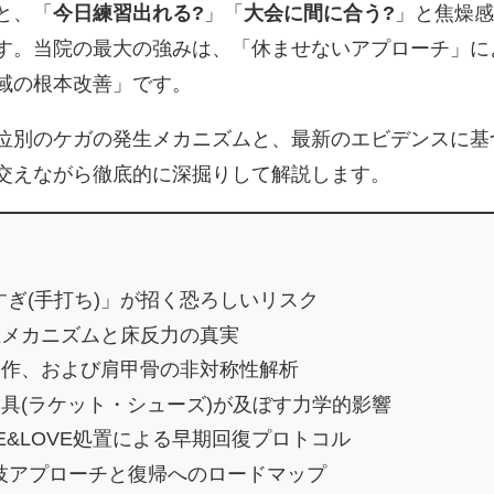
と、「
今日練習出れる?
」「
大会に間に合う?
」と焦燥感
す。当院の最大の強みは、「休ませないアプローチ」に
「可動域の根本改善」です。
位別のケガの発生メカニズムと、最新のエビデンスに基
交えながら徹底的に深掘りして解説します。
ぎ(手打ち)」が招く恐ろしいリスク
生メカニズムと床反力の真実
動作、および肩甲骨の非対称性解析
用具(ラケット・シューズ)が及ぼす力学的影響
E&LOVE処置による早期回復プロトコル
技アプローチと復帰へのロードマップ