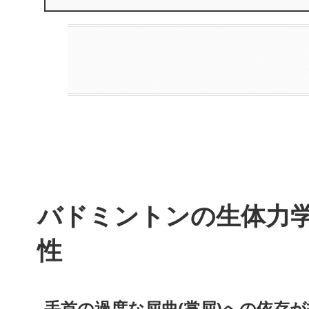
バドミントンの生体力
性
手首の過度な屈曲(掌屈)への依存