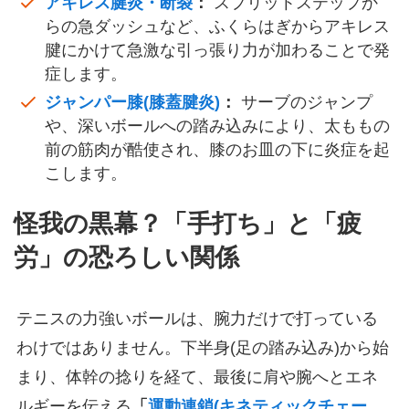
アキレス腱炎・断裂
：
スプリットステップか
らの急ダッシュなど、ふくらはぎからアキレス
腱にかけて急激な引っ張り力が加わることで発
症します。
ジャンパー膝(膝蓋腱炎)
：
サーブのジャンプ
や、深いボールへの踏み込みにより、太ももの
前の筋肉が酷使され、膝のお皿の下に炎症を起
こします。
怪我の黒幕？「手打ち」と「疲
労」の恐ろしい関係
テニスの力強いボールは、腕力だけで打っている
わけではありません。下半身(足の踏み込み)から始
まり、体幹の捻りを経て、最後に肩や腕へとエネ
ルギーを伝える
「
運動連鎖(キネティックチェー