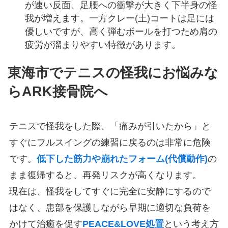
が速い反面、足腰への衝撃が大きく下半身の怪
我が増えます。一方クレー(土)コートは足には
優しいですが、高く弾むボールを打つため肩の
疲労が溜まりやすい特徴があります。
東海市でテニスの怪我にお悩みな
らARK接骨院へ
テニスで怪我をした際、「痛みが引いたから」と
すぐにフルスイングの練習に戻るのは非常に危険
です。
低下した筋力や崩れたフォーム(代償動作)
の
まま復帰すると、再発リスクが高くなります。
現在は、怪我をしてすぐに完全に安静にするので
はなく、患部を保護しながら早期に適切な負荷を
かけて治癒を促す
PEACE&LOVE処置
という考え方