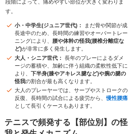
段階によって、痛めやすい部位が大きく変わりま
す。
小・中学生(ジュニア世代)：
まだ骨や関節が成
長途中のため、長時間の練習やオーバートレー
ニングにより、
腰や体幹の怪我(腰椎分離症な
ど)
が非常に多く発生します。
大人・シニア世代：
長年のプレーによるダメ
ージの蓄積や、加齢に伴う組織の柔軟性低下に
より、
下半身(膝やアキレス腱など)や腕の腱の
怪我
の割合が最も高くなります。
大人のプレーヤーでは、サーブやストロークの
反復、長時間の試合による疲労から、
慢性腰痛
として長引くケースもあります。
テニスで頻発する【部位別】の怪
我と発生メカニズム