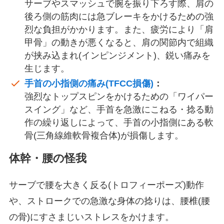
サーブやスマッシュで腕を振り下ろす際、肩の
後ろ側の筋肉には急ブレーキをかけるための強
烈な負担がかかります。また、疲労により「肩
甲骨」の動きが悪くなると、肩の関節内で組織
が挟み込まれ(インピンジメント)、鋭い痛みを
生じます。
手首の小指側の痛み(TFCC損傷)
：
強烈なトップスピンをかけるための「ワイパー
スイング」など、手首を急激にこねる・捻る動
作の繰り返しによって、手首の小指側にある軟
骨(三角線維軟骨複合体)が損傷します。
体幹・腰の怪我
サーブで腰を大きく反る(トロフィーポーズ)動作
や、ストロークでの急激な身体の捻りは、腰椎(腰
の骨)にすさまじいストレスをかけます。