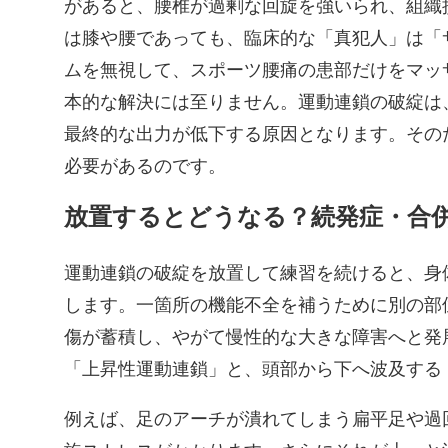
があると、腰椎が過剰な回旋を強いられ、組織
は膝や腰であっても、臨床的な「真犯人」は「
ムを無視して、スポーツ腰痛の患部だけをマッ
本的な解決には至りません。運動連鎖の破綻は
最終的な出力が低下する原因となります。その
必要があるのです。
放置するとどうなる？続発症・合
運動連鎖の破綻を放置して練習を続けると、身
します。一箇所の機能不全を補うために別の部
傷が蓄積し、やがて慢性的な大きな障害へと発
「上昇性運動連鎖」と、頭部から下へ波及する
例えば、足のアーチが潰れてしまう扁平足や過