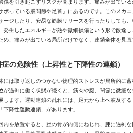
損傷を引き起こすリスクが高まります。痛みが出ている
サボっている股関節や足首」にあるのです。このメカニ
サージしたり、安易な筋膜リリースを行ったりしても、
、発生したエネルギーが熱や微細損傷という形で散逸し
ため、痛みが出ている局所だけでなく、連鎖全体を見直
併症の危険性（上昇性と下降性の連鎖）
体には取り返しのつかない物理的ストレスが局所的に蓄
位が過剰に働く状態が続くと、筋肉や腱、関節に微細な
展します。運動連鎖の乱れには、足元から上へ波及する
「下降性運動連鎖」があります。
回内を放置すると、脛の骨が内側にねじれ、膝に過剰な