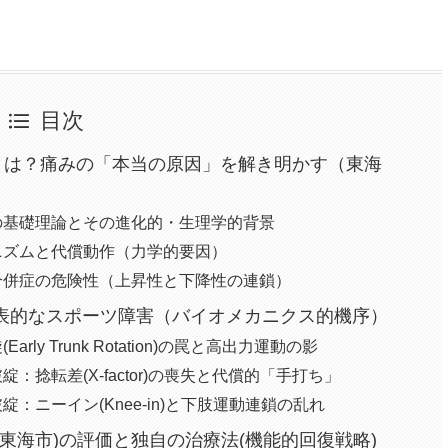
目次
)とは？痛みの「本当の原因」を解き明かす（東海
の基礎理論とその進化的・生理学的背景
ニズムと代償動作（力学的要因）
合併症の危険性（上昇性と下降性の連鎖）
表的なスポーツ障害（バイオメカニクス的機序）
y Trunk Rotation)の罠と高出力運動の影
捻転差(X-factor)の喪失と代償的「手打ち」
：ニーイン(Knee-in)と下肢運動連鎖の乱れ
(東海市)の評価と独自の治療法(機能的回復戦略)