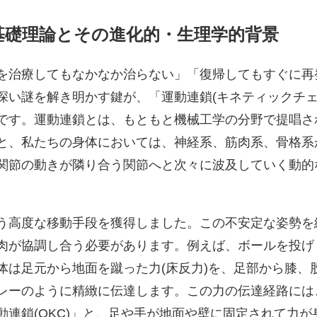
基礎理論とその進化的・生理学的背景
を治療してもなかなか治らない」「復帰してもすぐに再
深い謎を解き明かす鍵が、「運動連鎖(キネティックチ
念です。運動連鎖とは、もともと機械工学の分野で提唱さ
と、私たちの身体においては、神経系、筋肉系、骨格系
関節の動きが隣り合う関節へと次々に波及していく動的
う高度な移動手段を獲得しました。この不安定な姿勢を
肉が協調し合う必要があります。例えば、ボールを投げ
体は足元から地面を蹴った力(床反力)を、足部から膝、
レーのように精緻に伝達します。この力の伝達経路には
連鎖(OKC)」と、足や手が地面や壁に固定されて力が