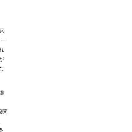
発
ェー
れ
が
な
維
股関
、
身