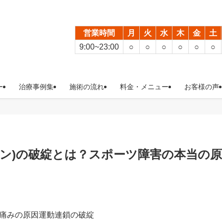
営業時間
月
火
水
木
金
土
9:00~23:00
○
○
○
○
○
○
ー
治療事例集
施術の流れ
料金・メニュー
お客様の声
ーン)の破綻とは？スポーツ障害の本当の