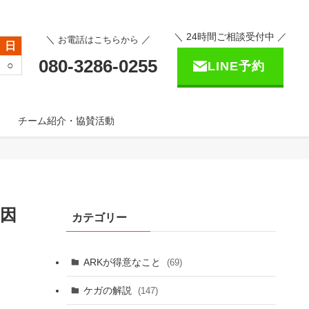
＼ 24時間ご相談受付中 ／
＼
／
お電話はこちらから
日
080-3286-0255
○
LINE予約
チーム紹介・協賛活動
原因
カテゴリー
ARKが得意なこと
(69)
ケガの解説
(147)