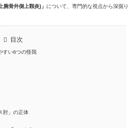
上腕骨外側上顆炎)」
について、専門的な視点から深掘
目次
やすい6つの怪我
ス肘」の正体