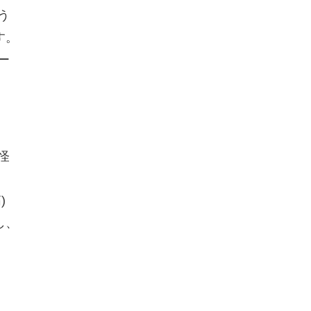
う
す。
ー
怪
)
し、