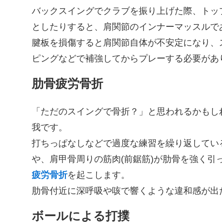
バックスイングでクラブを振り上げた際、トッ
としたりすると、肩関節のインナーマッスルで
腱板を損傷すると肩関節自体が不安定になり、
ピングなどで補強してからプレーする必要があ
肋骨疲労骨折
「ただのスイングで骨折？」と思われるかもし
我です。
打ちっぱなしなどで過度な練習を繰り返してい
や、肩甲骨周りの筋肉(前鋸筋)が肋骨を強く
疲労骨折
を起こします。
肋骨付近に深呼吸や咳で響くような違和感が出
ボールによる打撲