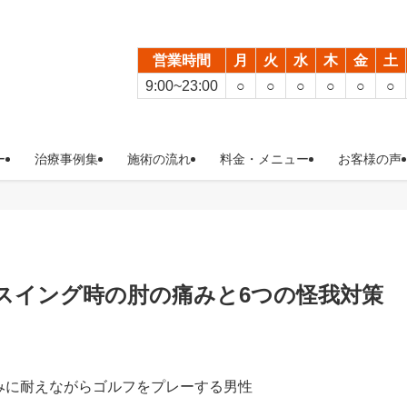
営業時間
月
火
水
木
金
土
9:00~23:00
○
○
○
○
○
○
ー
治療事例集
施術の流れ
料金・メニュー
お客様の声
スイング時の肘の痛みと6つの怪我対策