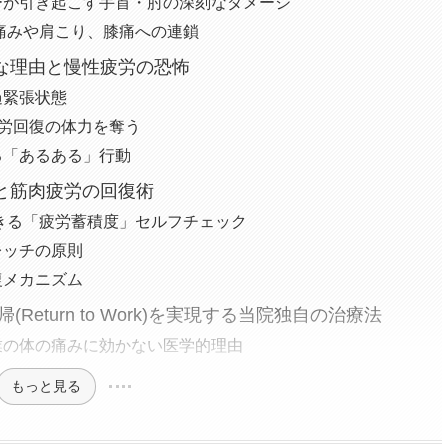
ーが引き起こす手首・肘の深刻なダメージ
痛みや肩こり、膝痛への連鎖
な理由と慢性疲労の恐怖
過緊張状態
疲労回復の体力を奪う
る「あるある」行動
と筋肉疲労の回復術
きる「疲労蓄積度」セルフチェック
レッチの原則
復メカニズム
eturn to Work)を実現する当院独自の治療法
業の体の痛みに効かない医学的理由
もっと見る