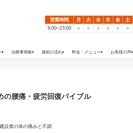
営業時間
月
火
水
木
金
土
9:00~23:00
○
○
○
○
○
○
ー
治療事例集
施術の流れ
料金・メニュー
お客様の声
めの腰痛・疲労回復バイブル