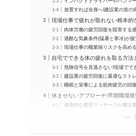
インパクトドライバーやハンマ
放置すれば全身へ!建設業の首の
現場仕事で疲れが取れない根本的
肉体労働の疲労回復を阻害する
過酷な気象条件(猛暑と寒冷)が
現場仕事の職業病リスクを高め
自宅でできる体の疲れを取る方法
危険信号を見逃さない!現場でで
建設業の疲労回復に最適なスト
睡眠と栄養による筋肉疲労の回
休ませないアプローチ!早期職場復帰(R
表面的な慰安マッサージが建設